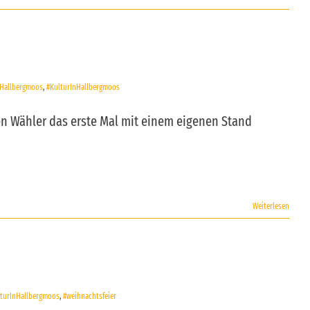
Hallbergmoos
,
#KulturInHallbergmoos
en Wähler das erste Mal mit einem eigenen Stand
Weiterlesen
lturInHallbergmoos
,
#weihnachtsfeier