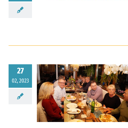
ne Partei?
27
02, 2023
023