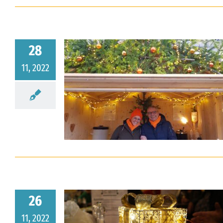
28
11, 2022
t 2022
26
11, 2022