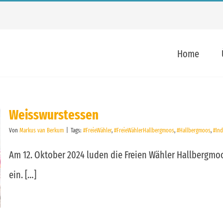
Home
Weisswurstessen
Von
Markus van Berkum
|
Tags:
#FreieWähler
,
#FreieWählerHallbergmoos
,
#Hallbergmoos
,
#In
Am 12. Oktober 2024 luden die Freien Wähler Hallbergmo
ein. […]