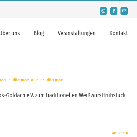
Instagram
Facebook
E-
Mail
Über uns
Blog
Veranstaltungen
Kontakt
doorCupHallbergmoos
,
#KulturInHallbergmoos
os-Goldach e.V. zum traditionellen Weißwurstfrühstück
Weiterlesen