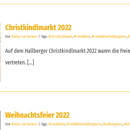
Christkindlmarkt 2022
Von
Markus van Berkum
|
Tags:
#Christkindlmarkt
,
#FreieWähler
,
#FreieWählerHallbergmoos
,
#
Auf dem Hallberger Christkindlmarkt 2022 waren die Frei
vertreten. […]
Weihnachtsfeier 2022
Von
Markus van Berkum
|
Tags:
#FreieWähler
,
#FreieWählerHallbergmoos
,
#Hallbergmoos
,
#Ku