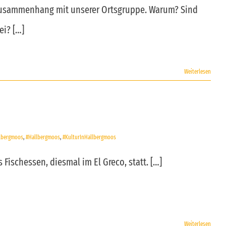
 im Zusammenhang mit unserer Ortsgruppe. Warum? Sind
ei? […]
Weiterlesen
llbergmoos
,
#Hallbergmoos
,
#KulturInHallbergmoos
Fischessen, diesmal im El Greco, statt. […]
Weiterlesen