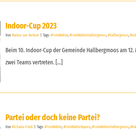
Indoor-Cup 2023
Von
Markus van Berkum
|
Tags:
#FreieWähler
,
#FreieWählerHallbergmoos
,
#Hallbergmoos
,
#In
Beim 10. Indoor-Cup der Gemeinde Hallbergmoos am 12. M
zwei Teams vertreten. […]
Partei oder doch keine Partei?
Von
Michaela Friedl
|
Tags:
#FreieWähler
,
#FreieWählerBayern
,
#FreieWählerHallbergmoos
,
#Ha