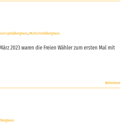
doorCupHallbergmoos
,
#KulturInHallbergmoos
ärz 2023 waren die Freien Wähler zum ersten Mal mit
Weiterlesen
llbergmoos