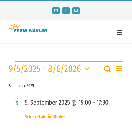
Zum
Instagram
Facebook
E-
Mail
Inhalt
springen
Veranstaltungen
9/5/2025
 - 
8/6/2026
Suche
Veran
Veransta
Liste
Ansic
Datum
Suche
September 2025
wählen.
Navig
und
Fr.
5. September 2025 @ 15:00
-
17:30
5
Ansichte
Navigati
ScienceLab für Kinder